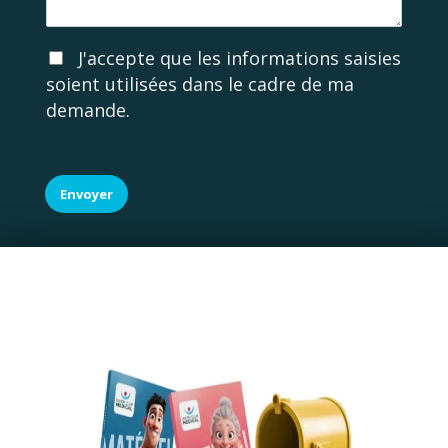
g
e
e
A
J'accepte que les informations saisies
c
soient utilisées dans le cadre de ma
c
demande.
o
r
d
R
G
Envoyer
P
D