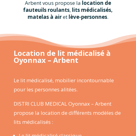
Arbent vous propose la
location de
fauteuils roulants
,
lits médicalisés,
matelas à air
et
lève-personnes
.
Location de lit médicalisé à
Oyonnax – Arbent
Le
lit médicalisé
, mobilier incontournable
pour les personnes alitées.
DISTRI CLUB MEDICAL Oyonnax – Arbent
propose la location de différents modèles de
lits médicalisés :
Le lit médicalisé classique