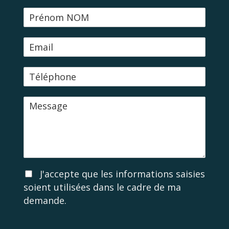
N
o
m
E
-
m
T
a
é
i
l
l
M
é
e
p
s
h
s
o
a
n
g
e
e
A
J'accepte que les informations saisies
c
soient utilisées dans le cadre de ma
c
demande.
o
r
d